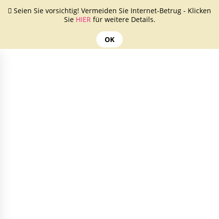
Seien Sie vorsichtig! Vermeiden Sie Internet-Betrug - Klicken
Sie
HIER
für weitere Details.
OK