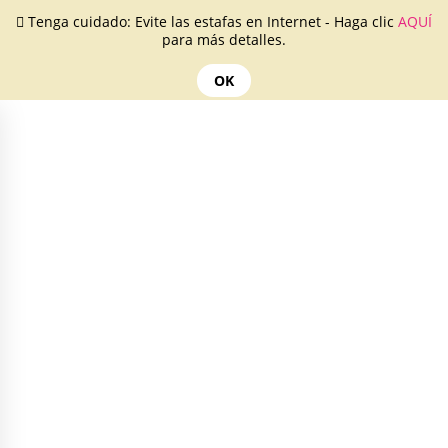
Tenga cuidado: Evite las estafas en Internet - Haga clic
AQUÍ
para más detalles.
OK